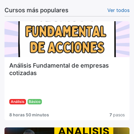
Cursos más populares
Ver todos
Análisis Fundamental de empresas
cotizadas
Aplicado a Activos
Financieros
Análisis
Básico
8 horas 50 minutos
7
pasos
En este nuevo curso vamos a dar un paso más
para ver como podemos aprovechar lo aprendido
en el anterior curso de Análisis Técnico. Para